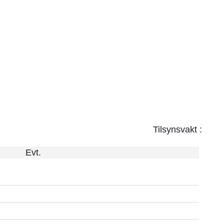
Tilsynsvakt :
Evt.
01
01
02
02
03
03