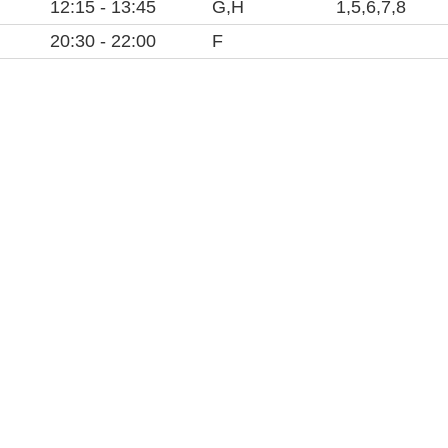
04
12:15 - 13:45
04
G,H
04
1,5,6,7,8
05
20:30 - 22:00
05
F
05