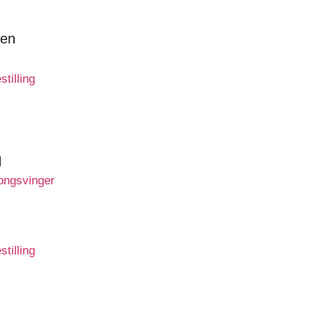
ten
stilling
ongsvinger
stilling