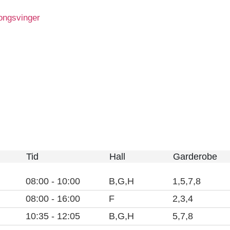
ongsvinger
ng
Tid
Hall
Garderobe
01
08:00 - 10:00
01
B,G,H
01
1,5,7,8
02
08:00 - 16:00
02
F
02
2,3,4
03
10:35 - 12:05
03
B,G,H
03
5,7,8